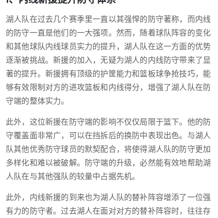
湖人队在过去几个赛季里一直以其强悍的防守著称，而内线
的防守一直是他们的一大强项。然而，随着球队阵容的变化
和其他球队内线球员实力的提升，湖人队在这一方面的优势
逐渐被挑战。新援的加入，无疑为湖人的内线防守带来了显
著的提升。新援拥有顶级的护筐能力和篮板球争抢技巧，能
够有效限制对方的进攻篮板和内线得分，增强了湖人队在防
守端的整体实力。
此外，这位新援在防守端的影响不仅仅局限于篮下。他的防
守覆盖面非常广，可以在挡拆后的换防中表现出色。与湖人
队其他优秀防守球员的默契配合，将使得湖人队的防守更加
多样化和难以被破解。防守端的升级，必然能有效地帮助湖
人队在与其他强队的较量中占据先机。
此外，内线新援的到来也为湖人队的替补阵容增添了一位强
有力的防守者。过去湖人在面对对方的替补阵容时，往往存