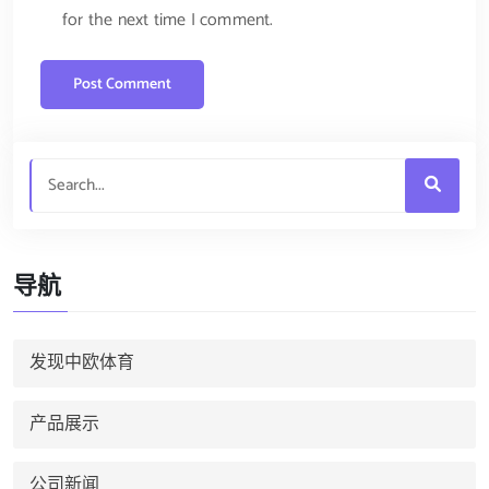
for the next time I comment.
导航
发现中欧体育
产品展示
公司新闻