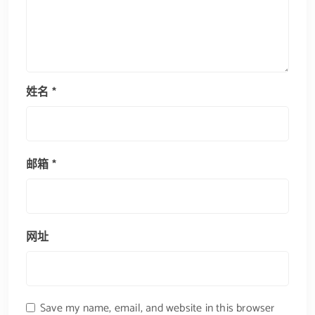
姓名
*
邮箱
*
网址
Save my name, email, and website in this browser