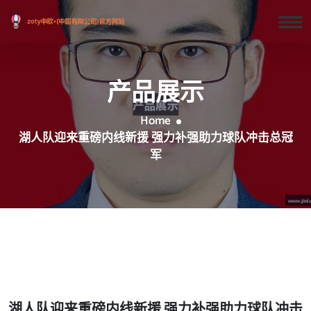
产品展示
Home
湖人队迎来重磅内线新援 强力补强助力球队冲击总冠
军
湖人队迎来重磅内线新援 强力补强助力球队冲击