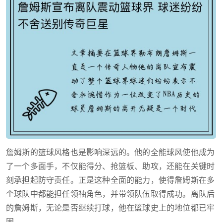
詹姆斯的篮球风格也是影响深远的。他的全能球风使他成为
了一个多面手，不仅能得分、抢篮板、助攻，还能在关键时
刻承担起防守责任。正是这种全面的能力，使得詹姆斯在多
个球队中都能担任领袖角色，并带领队伍取得成功。离队后
的詹姆斯，无论是否继续打球，他在篮球史上的地位都已牢