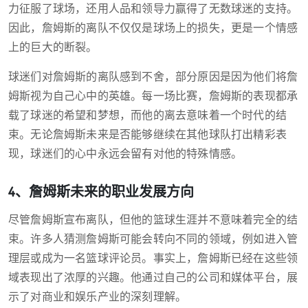
力征服了球场，还用人品和领导力赢得了无数球迷的支持。
因此，詹姆斯的离队不仅仅是球场上的损失，更是一个情感
上的巨大的断裂。
球迷们对詹姆斯的离队感到不舍，部分原因是因为他们将詹
姆斯视为自己心中的英雄。每一场比赛，詹姆斯的表现都承
载了球迷的希望和梦想，而他的离去意味着一个时代的结
束。无论詹姆斯未来是否能够继续在其他球队打出精彩表
现，球迷们的心中永远会留有对他的特殊情感。
4、詹姆斯未来的职业发展方向
尽管詹姆斯宣布离队，但他的篮球生涯并不意味着完全的结
束。许多人猜测詹姆斯可能会转向不同的领域，例如进入管
理层或成为一名篮球评论员。事实上，詹姆斯已经在这些领
域表现出了浓厚的兴趣。他通过自己的公司和媒体平台，展
示了对商业和娱乐产业的深刻理解。