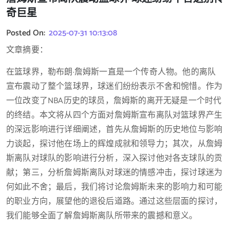
奇巨星
Posted On:
2025-07-31 10:13:08
文章摘要：
在篮球界，勒布朗·詹姆斯一直是一个传奇人物。他的离队
宣布震动了整个篮球界，球迷们纷纷表示不舍和惋惜。作为
一位改变了NBA历史的球员，詹姆斯的离开无疑是一个时代
的终结。本文将从四个方面对詹姆斯宣布离队对篮球界产生
的深远影响进行详细阐述，首先从詹姆斯的历史地位与影响
力谈起，探讨他在场上的辉煌成就和领导力；其次，从詹姆
斯离队对球队的影响进行分析，深入探讨他对各支球队的贡
献；第三，分析詹姆斯离队对球迷的情感冲击，探讨球迷为
何如此不舍；最后，我们将讨论詹姆斯未来的影响力和可能
的职业方向，展望他的退役后道路。通过这些层面的探讨，
我们能够全面了解詹姆斯离队所带来的震撼和意义。