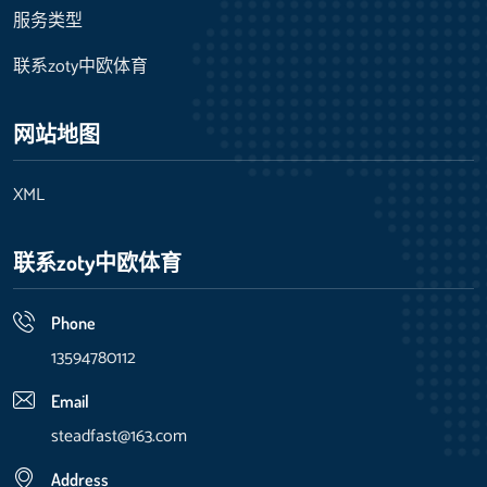
服务类型
联系zoty中欧体育
网站地图
XML
联系zoty中欧体育
Phone
13594780112
Email
steadfast@163.com
Address