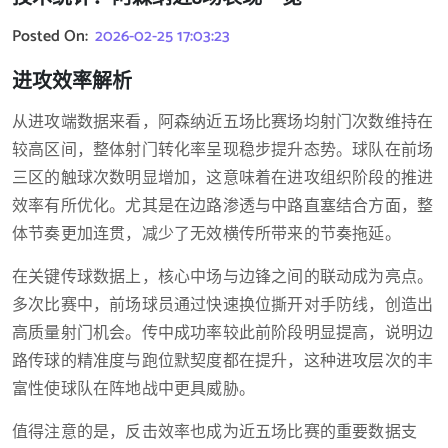
Posted On:
2026-02-25 17:03:23
进攻效率解析
从进攻端数据来看，阿森纳近五场比赛场均射门次数维持在
较高区间，整体射门转化率呈现稳步提升态势。球队在前场
三区的触球次数明显增加，这意味着在进攻组织阶段的推进
效率有所优化。尤其是在边路渗透与中路直塞结合方面，整
体节奏更加连贯，减少了无效横传所带来的节奏拖延。
在关键传球数据上，核心中场与边锋之间的联动成为亮点。
多次比赛中，前场球员通过快速换位撕开对手防线，创造出
高质量射门机会。传中成功率较此前阶段明显提高，说明边
路传球的精准度与跑位默契度都在提升，这种进攻层次的丰
富性使球队在阵地战中更具威胁。
值得注意的是，反击效率也成为近五场比赛的重要数据支