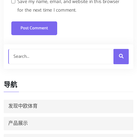
Save my name, email, and website in this browser
for the next time I comment.
导航
发现中欧体育
产品展示