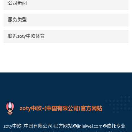
公司新闻
服务类型
联系zoty中欧体育
zoty中欧·(中国有限公司)官方网站☘️jinlaiwei.com☘️依托专业