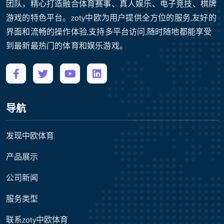
团队，精心打造融合体育赛事、真人娱乐、电子竞技、棋牌
游戏的特色平台。zoty中欧为用户提供全方位的服务,友好的
界面和流畅的操作体验,支持多平台访问,随时随地都能享受
到最新最热门的体育和娱乐游戏。
导航
发现中欧体育
产品展示
公司新闻
服务类型
联系zoty中欧体育