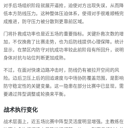
对手后场组织阶段就展开逼抢，迫使对方出现失误，从而降
低本方防线压力。这种整体压迫体系，使得对手很难顺畅完
成推进，防守压力被分散到更靠前区域。
门将扑救成功率也是近五场的重要指标。关键扑救次数的增
加，不仅挽救了比赛走势，也为后防线提供心理保障。统计
显示，在禁区内防守对抗成功率较此前阶段有所回升，说明
身体对抗与站位判断更加成熟。
不过，在面对快速边路冲击时，防线仍有被拉开空间的风
险。边后卫压上后的回追速度与中场协防覆盖范围，是影响
防守稳定性的关键变量。这一隐患在部分比赛中已显现，需
要通过阵型调整或轮换来平衡。
战术执行变化
战术层面上，近五场比赛中阵型灵活度明显增强。主教练在