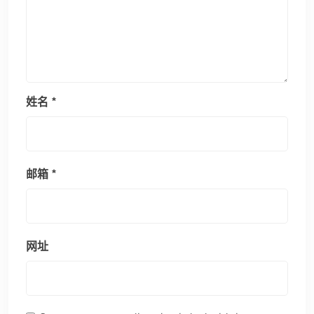
姓名
*
邮箱
*
网址