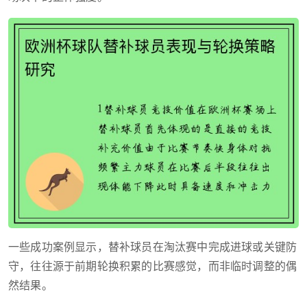
一些成功案例显示，替补球员在淘汰赛中完成进球或关键防
守，往往源于前期轮换积累的比赛感觉，而非临时调整的偶
然结果。