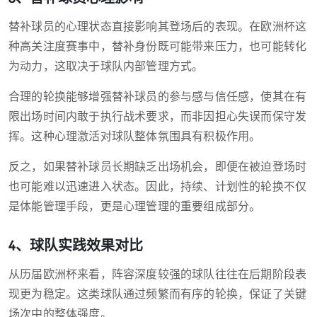
替补球员的心理状态直接影响其登场后的表现。在欧洲杯这
种高关注度赛事中，替补身份既可能带来压力，也可能转化
为动力，这取决于球队内部管理方式。
合理的轮换能够增强替补球员的参与感与信任感，使其在有
限出场时间内敢于执行战术要求，而非因担心失误而保守发
挥。这种心理激活对球队整体氛围具有积极作用。
反之，如果替补球员长期缺乏出场机会，即便在被迫登场时
也可能难以迅速进入状态。因此，持续、计划性的轮换不仅
是体能管理手段，更是心理管理的重要组成部分。
4、球队实践效果对比
从历届欧洲杯来看，阵容深度较强的球队往往在后期阶段表
现更为稳定。这类球队通过频繁而有序的轮换，保证了关键
场次中的整体强度。