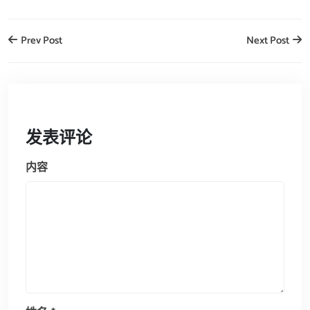
Prev Post
Next Post
发表评论
内容