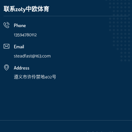
联系zoty中欧体育
Phone
13594780112
Email
steadfast@163.com
Address
遵义市许伶禁地402号