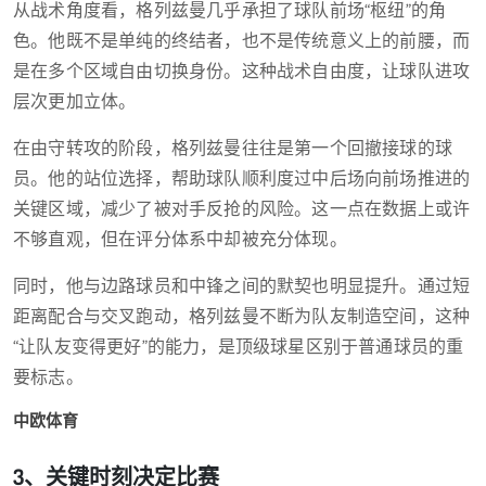
从战术角度看，格列兹曼几乎承担了球队前场“枢纽”的角
色。他既不是单纯的终结者，也不是传统意义上的前腰，而
是在多个区域自由切换身份。这种战术自由度，让球队进攻
层次更加立体。
在由守转攻的阶段，格列兹曼往往是第一个回撤接球的球
员。他的站位选择，帮助球队顺利度过中后场向前场推进的
关键区域，减少了被对手反抢的风险。这一点在数据上或许
不够直观，但在评分体系中却被充分体现。
同时，他与边路球员和中锋之间的默契也明显提升。通过短
距离配合与交叉跑动，格列兹曼不断为队友制造空间，这种
“让队友变得更好”的能力，是顶级球星区别于普通球员的重
要标志。
中欧体育
3、关键时刻决定比赛