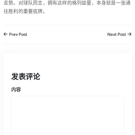
走势。对球队而言，拥有这样的格列兹曼，本身就是一张通
往胜利的重要底牌。
Prev Post
Next Post
发表评论
内容