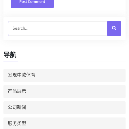
导航
发现中欧体育
产品展示
公司新闻
服务类型