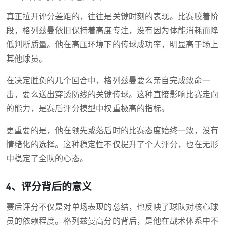
真正拉开评分差距的，往往是关键时刻的表现。比赛胶着阶
段，格列兹曼依旧保持着高度专注，没有因为体能消耗而降
低判断质量。他在高压环境下的传球成功率，明显高于场上
其他球员。
在决定胜负的几个回合中，格列兹曼要么亲自完成致命一
击，要么送出穿透防线的关键传球。这种直接影响比赛走向
的能力，是赛后评分模型中权重极高的指标。
更重要的是，他在领先或落后时的比赛态度始终一致，没有
情绪化的选择。这种稳定性不仅提升了个人评分，也在无形
中稳定了全队的心态。
4、评分背后的意义
赛后评分不仅是对单场表现的总结，也反映了球队对核心球
员的依赖程度。格列兹曼高分的背后，是他在战术体系中不