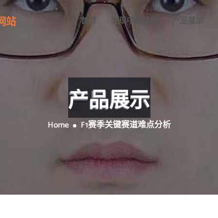
首页
发现中欧体育
产品展示
产品展示
Home
F1赛季关键赛道难点分析