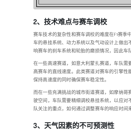
2、技术难点与赛车调校
赛车技术的复杂性和赛车调校的难度在F1赛季
车的悬挂系统、动力系统以及气动设计上做出
响赛车的刹车系统和轮胎的磨损情况，因此车
在一些高速赛道，如意大利蒙扎赛道，车队需
高赛车的直线速度。此类赛道对赛车的引擎性
保持高速度的同时确保赛车稳定性。
而在一些充满挑战的城市街道赛道，如摩纳哥
驶空间，车队需要精细调校悬挂系统，以应对
队关注的重点，如何通过调整赛车的响应时间
3、天气因素的不可预测性