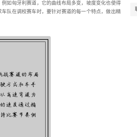
，例如匈牙利赛道，它的曲线布局多变，坡度变化也使得
求车队在调校赛车时，要针对赛道的每一个特点，做出精