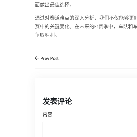
面做出最佳选择。
通过对赛道难点的深入分析，我们不仅能够更好
赛中的关键变化。在未来的F1赛季中，车队和
争取胜利。
Prev Post
发表评论
内容