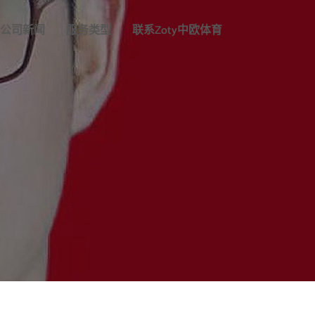
公司新闻
服务类型
联系zoty中欧体育