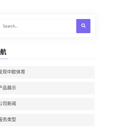
航
发现中欧体育
产品展示
公司新闻
服务类型