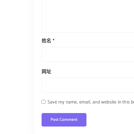
姓名
*
网址
Save my name, email, and website in this 