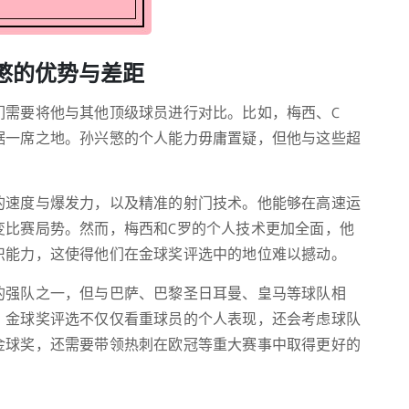
慜的优势与差距
们需要将他与其他顶级球员进行对比。比如，梅西、C
据一席之地。孙兴慜的个人能力毋庸置疑，但他与这些超
的速度与爆发力，以及精准的射门技术。他能够在高速运
变比赛局势。然而，梅西和C罗的个人技术更加全面，他
织能力，这使得他们在金球奖评选中的地位难以撼动。
的强队之一，但与巴萨、巴黎圣日耳曼、皇马等球队相
。金球奖评选不仅仅看重球员的个人表现，还会考虑球队
金球奖，还需要带领热刺在欧冠等重大赛事中取得更好的