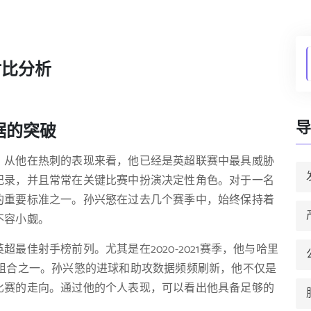
对比分析
导
据的突破
。从他在热刺的表现来看，他已经是英超联赛中最具威胁
纪录，并且常常在关键比赛中扮演决定性角色。对于一名
的重要标准之一。孙兴慜在过去几个赛季中，始终保持着
不容小觑。
最佳射手榜前列。尤其是在2020-2021赛季，他与哈里
的组合之一。孙兴慜的进球和助攻数据频频刷新，他不仅是
比赛的走向。通过他的个人表现，可以看出他具备足够的