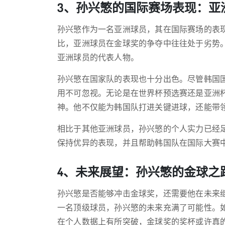
3、孙兴慜的国际赛场表现：亚
孙兴慜作为一名亚洲球员，其在国际赛场的表
比，亚洲球员在金球奖的争夺中往往处于劣势
亚洲球员的代表人物。
孙兴慜在国家队的表现也十分出色。尽管韩国
用不可忽视。无论是在世界杯预选赛还是亚洲
神。他不仅能为韩国队打进关键进球，还能带
相比于其他亚洲球员，孙兴慜的个人实力已经
保持优异的表现，并且帮助韩国队在国际大赛
4、未来展望：孙兴慜的金球之
孙兴慜是否能够冲击金球奖，还需要他在未来
一名顶级球员，孙兴慜的未来充满了可能性。
在个人数据上有所突破，金球奖的奖杯或许真