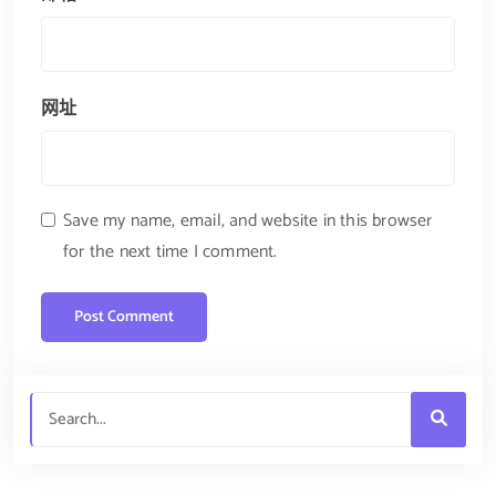
网址
Save my name, email, and website in this browser
for the next time I comment.