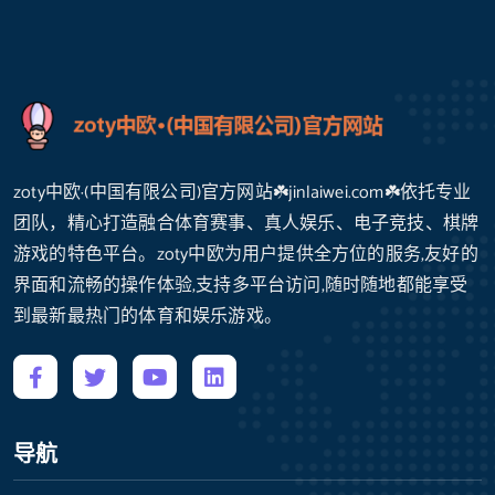
zoty中欧·(中国有限公司)官方网站☘️jinlaiwei.com☘️依托专业
团队，精心打造融合体育赛事、真人娱乐、电子竞技、棋牌
游戏的特色平台。zoty中欧为用户提供全方位的服务,友好的
界面和流畅的操作体验,支持多平台访问,随时随地都能享受
到最新最热门的体育和娱乐游戏。
导航