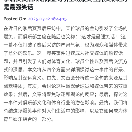
是最强笑话
Posted On:
2025-07-12 18:44:15
在近日的季后赛赛后采访中，某位球员的金句引发了全场的
爆笑，而俱乐部主席在随后也笑称：“这才是最强笑话！”这
一幕不仅打破了赛后采访的严肃气氛，也为观众和媒体带来
了意外的欢乐。这一爆笑事件迅速成为社交媒体的热议话
题，并且引发了人们对体育文化、球员个性以及赛后交流方
式的深思。本文将从四个方面来详细探讨这一事件的背景、
影响及其深远意义。首先，文章会分析这一金句的来源及其
幽默特质；其次，会讨论这种幽默给球员和媒体带来的双重
效果；然后，文章将聚焦球迷和舆论的反应；最后，探讨这
一事件对俱乐部文化和体育行业的潜在影响。最终，我们将
总结这场爆笑事件对人们生活中的影响，以及它如何成为体
育与娱乐结合的一部分。