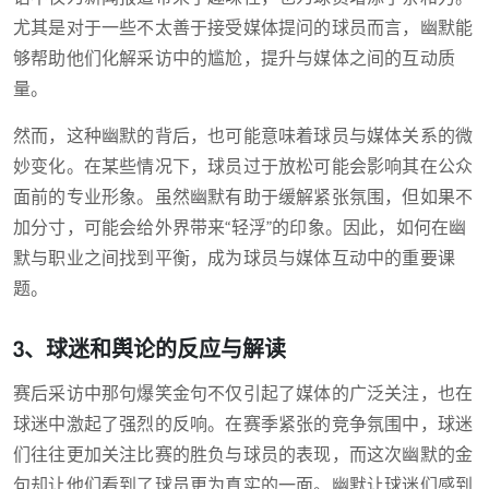
尤其是对于一些不太善于接受媒体提问的球员而言，幽默能
够帮助他们化解采访中的尴尬，提升与媒体之间的互动质
量。
然而，这种幽默的背后，也可能意味着球员与媒体关系的微
妙变化。在某些情况下，球员过于放松可能会影响其在公众
面前的专业形象。虽然幽默有助于缓解紧张氛围，但如果不
加分寸，可能会给外界带来“轻浮”的印象。因此，如何在幽
默与职业之间找到平衡，成为球员与媒体互动中的重要课
题。
3、球迷和舆论的反应与解读
赛后采访中那句爆笑金句不仅引起了媒体的广泛关注，也在
球迷中激起了强烈的反响。在赛季紧张的竞争氛围中，球迷
们往往更加关注比赛的胜负与球员的表现，而这次幽默的金
句却让他们看到了球员更为真实的一面。幽默让球迷们感到