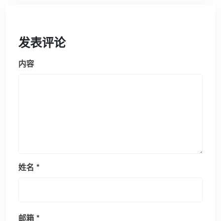
发表评论
内容
姓名
*
邮箱
*