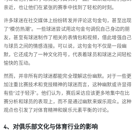
亲近，也让他们在紧张的赛季中找到了轻松的时刻。
许多球迷在社交媒体上纷纷转发并评论这句金句，甚至出现
了“模仿热潮”。一些球迷尝试用这句金句调侃自己身边的朋
友，甚至有球迷制作了相关的表情包和视频，借此增强自己
与球员之间的情感连接。可以说，这句金句不仅是一段幽
默，它还成为了一种文化符号，代表着球员和球迷之间轻松
愉快的互动。
然而，并非所有的球迷都能完全理解这份幽默。对于一些更
加注重比赛技术和竞技精神的球迷而言，这种幽默或许显得
有些“过于轻浮”。他们认为，赛后采访应该更多地集中在比
赛分析和球员的表现上，而不是通过幽默来娱乐观众。这种
观点也引发了对体育精神和娱乐元素平衡的讨论。
4、对俱乐部文化与体育行业的影响