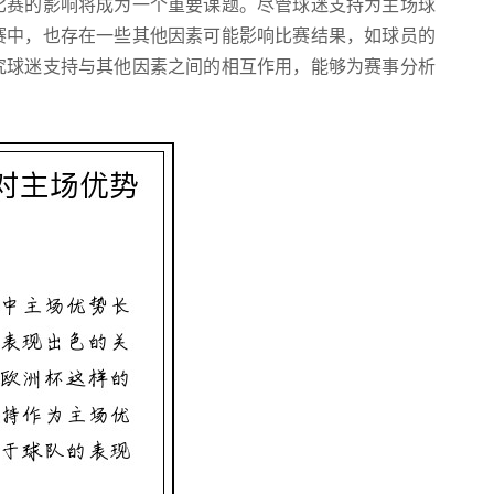
比赛的影响将成为一个重要课题。尽管球迷支持为主场球
赛中，也存在一些其他因素可能影响比赛结果，如球员的
究球迷支持与其他因素之间的相互作用，能够为赛事分析