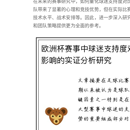
在未来的赛事研究中，如何量化球迷支持度对
队带来了显著的心理和竞技优势，但在实际比
技术水平、战术安排等。因此，进一步深入研
和团队策略提供更为全面的参考。