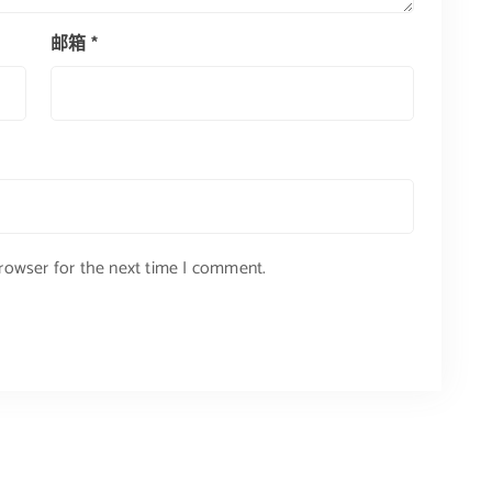
邮箱
*
browser for the next time I comment.