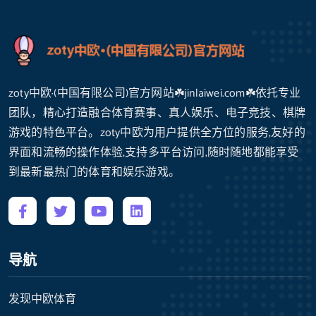
zoty中欧·(中国有限公司)官方网站☘️jinlaiwei.com☘️依托专业
团队，精心打造融合体育赛事、真人娱乐、电子竞技、棋牌
游戏的特色平台。zoty中欧为用户提供全方位的服务,友好的
界面和流畅的操作体验,支持多平台访问,随时随地都能享受
到最新最热门的体育和娱乐游戏。
导航
发现中欧体育