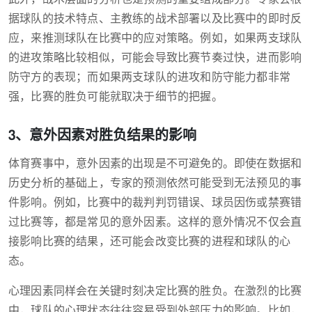
据球队的技术特点、主教练的战术部署以及比赛中的即时反
应，来推测球队在比赛中的应对策略。例如，如果两支球队
的进攻策略比较相似，可能会导致比赛节奏过快，进而影响
防守方的表现；而如果两支球队的进攻和防守能力都非常
强，比赛的胜负可能就取决于细节的把握。
3、意外因素对胜负结果的影响
体育赛事中，意外因素的出现是不可避免的。即使在数据和
历史分析的基础上，专家的预测依然可能受到无法预见的事
件影响。例如，比赛中的裁判判罚错误、球员因伤或禁赛错
过比赛等，都是常见的意外因素。这样的意外情况不仅会直
接影响比赛的结果，还可能会改变比赛的进程和球队的心
态。
心理因素同样会在关键时刻决定比赛的胜负。在激烈的比赛
中，球队的心理状态往往容易受到外部压力的影响。比如，