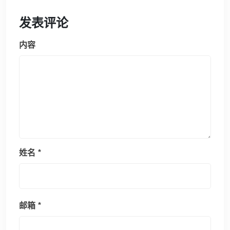
发表评论
内容
姓名
*
邮箱
*