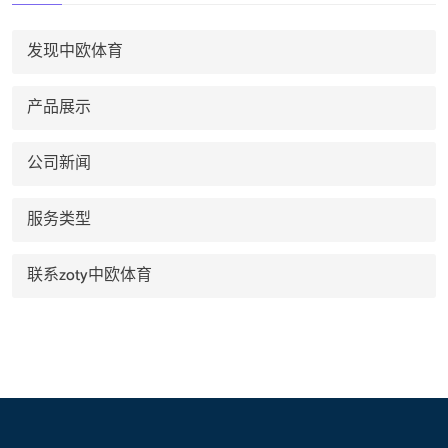
发现中欧体育
产品展示
公司新闻
服务类型
联系zoty中欧体育