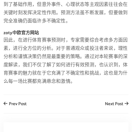
到了基础作用，但意外事件、心理状态等主观因素往往会在
关键时刻发挥决定性作用。预测方法虽不断发展，但要做到
完全准确仍面临许多不确定性。
zoty中欧官方网站
因此，在进行体育赛事预测时，专家需要综合考虑多方面因
素，进行全方位的分析。对于普通观众或投注者来说，理性
分析和谨慎决策仍然是最重要的策略。通过对本轮赛事的深
度解读，我们不仅了解了如何进行有效预测，也认识到，体
育赛事的魅力就在于它充满了不确定性和挑战，这也是为什
么每一场比赛都充满悬念和激情。
Prev Post
Next Post