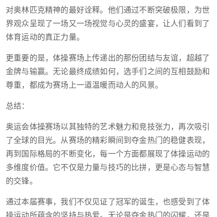
对奥林匹克精神的最好诠释。他们通过不断突破极限，为世
界观众呈现了一场又一场视觉与心灵的盛宴，让人们看到了
体育运动的真正力量。
更重要的是，体操赛场上传递出的那份团结与友谊，超越了
金牌与输赢。无论最终成绩如何，选手们之间的互相鼓励和
尊重，都成为赛场上一道温暖而动人的风景。
总结：
奥运会体操赛场以其独特的艺术魅力和竞技张力，再次吸引
了全球的目光。从赛场的精彩瞬间到夺金热门的稳健表现，
再到国际格局的不断变化，每一个方面都展现了体操运动的
多维度价值。它不仅是力量与技巧的比拼，更是心态与智慧
的交锋。
通过本届赛事，我们不仅见证了冠军的诞生，也感受到了体
操运动所蕴含的坚持与热爱。无论是夺金热门的闪耀，还是