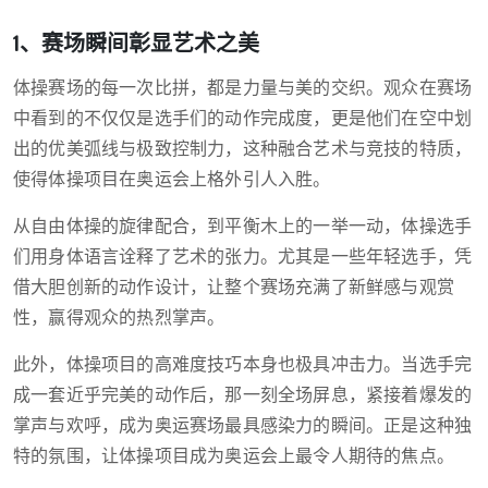
1、赛场瞬间彰显艺术之美
体操赛场的每一次比拼，都是力量与美的交织。观众在赛场
中看到的不仅仅是选手们的动作完成度，更是他们在空中划
出的优美弧线与极致控制力，这种融合艺术与竞技的特质，
使得体操项目在奥运会上格外引人入胜。
从自由体操的旋律配合，到平衡木上的一举一动，体操选手
们用身体语言诠释了艺术的张力。尤其是一些年轻选手，凭
借大胆创新的动作设计，让整个赛场充满了新鲜感与观赏
性，赢得观众的热烈掌声。
此外，体操项目的高难度技巧本身也极具冲击力。当选手完
成一套近乎完美的动作后，那一刻全场屏息，紧接着爆发的
掌声与欢呼，成为奥运赛场最具感染力的瞬间。正是这种独
特的氛围，让体操项目成为奥运会上最令人期待的焦点。