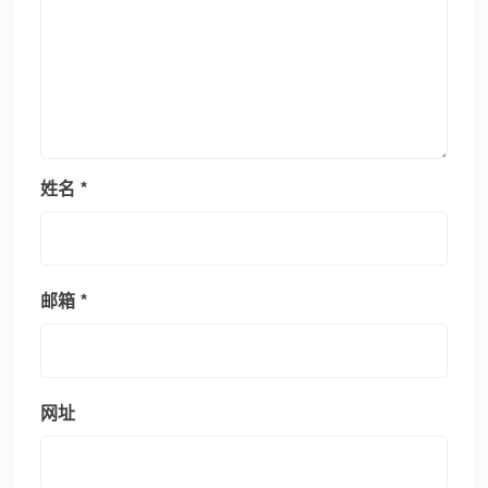
姓名
*
邮箱
*
网址