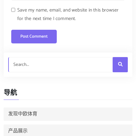
Save my name, email, and website in this browser
for the next time I comment.
导航
发现中欧体育
产品展示