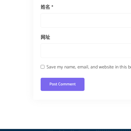
姓名
*
网址
Save my name, email, and website in this 