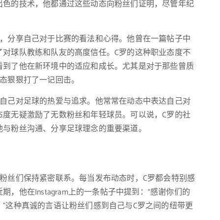
出色的技术，他都通过这些动态向粉丝们证明，尽管年纪
动，分享自己对于比赛的看法和心得。他曾在一篇帖子中
了对球队教练和队友的高度信任。C罗的这种职业态度不
看到了他在新环境中的适应和成长。尤其是对于那些曾质
动态狠狠打了一记回击。
了自己对足球的热爱与追求。他常常在动态中表达自己对
态度无疑激励了无数粉丝和年轻球员。可以说，C罗的社
他与粉丝沟通、分享足球理念的重要渠道。
粉丝们保持紧密联系。每当发布动态时，C罗都会特别感
他在Instagram上的一条帖子中提到：“感谢你们的
”这种真诚的言语让粉丝们感到自己与C罗之间的纽带更