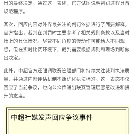
出的最终决定。通过这一表述，官方试图说明判罚过程具备
规范程序。
其次，回应内容对外界最关注的判罚依据进行了简要解释。
官方指出，裁判在判罚时主要参考了相关规则条款以及当时
场上的具体情况。尽管不同角度的慢动作可能给人不同观
感，但在实时比赛环境下，裁判需要根据规则和现场判断做
出决定。
此外，中超官方还强调联赛管理部门将持续关注裁判执法质
量，并通过内部评估机制不断优化执法标准。这一表态不仅
回应了当前争议，也向公众传递出联赛管理层愿意改进和提
升的态度。