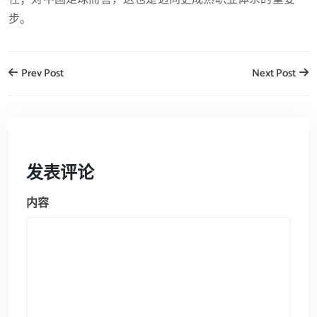
步。
Prev Post
Next Post
发表评论
内容