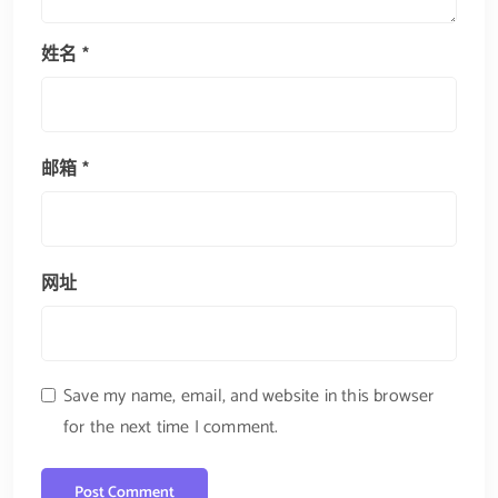
姓名
*
邮箱
*
网址
Save my name, email, and website in this browser
for the next time I comment.