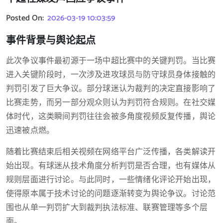
Posted On:
2026-03-19 10:03:59
事件背景与舆论起点
此次争议事件最初源于一场中超比赛中的关键判罚。当比赛
进入关键阶段时，一次涉及进攻球员与防守球员身体接触的
判罚引发了巨大争议。部分球迷认为裁判的决定直接影响了
比赛走势，而另一部分观众则认为判罚符合规则。在社交媒
体时代，这类瞬间判罚往往会被多角度视频反复传播，舆论
迅速被点燃。
随着比赛结束后相关视频在网络平台广泛传播，各类解读开
始出现。有球迷从技术角度分析判罚是否合理，也有媒体从
规则层面进行讨论。与此同时，一些情绪化评论开始出现，
使得原本属于技术讨论的问题逐渐转变为舆论争议。讨论范
围也从单一判罚扩大到裁判执法标准、联赛管理等多个层
面。