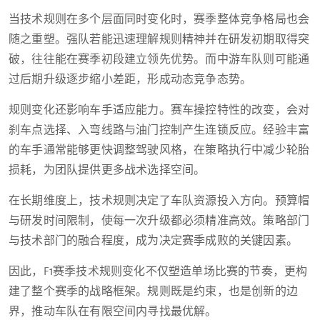
当技术规则在多个层面同时变化时，赛季整体竞争格局也会
随之重塑。强队若能迅速理解规则精神并在研发初期取得突
破，往往能在赛季初段建立领先优势。而中游车队则可能通
过后期升级逐步缩小差距，形成动态竞争态势。
规则变化还影响车手适应能力。赛车操控特性的改变，会对
刹车点选择、入弯线路与油门控制产生连锁反应。经验丰富
的车手通常能够更快调整驾驶风格，在策略执行中减少轮胎
损耗，为团队提供更多战术选择空间。
在长期维度上，技术规则决定了车队资源投入方向。预算帽
与研发时间限制，使每一次升级都必须精准高效。策略部门
与技术部门的融合程度，成为决定赛季成败的关键因素。
因此，F1赛季技术规则变化不仅塑造单场比赛的节奏，更构
建了整个赛季的战略框架。规则既是约束，也是创新的边
界，推动车队在有限空间内寻找最优解。