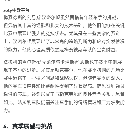
zoty中欧平台
梅赛德斯的刘易斯·汉密尔顿虽然面临着年轻车手的挑战，
但凭借其丰富的经验和扎实的技术基础，他依旧能够在关键
比赛中展现出强大的竞技状态。尤其是在一些复杂的赛道
上，汉密尔顿展现出了非常高的策略判断力和应对突发情况
的能力，他的心理素质依然是梅赛德斯车队的宝贵财富。
法拉利的查尔斯·勒克莱尔与卡洛斯·萨恩斯也在赛季中期展
现了不小的进步。尤其是勒克莱尔，他在赛季初期的几场比
赛中遭遇了一些技术问题和战略失误，但随着赛季的深入，
他的赛车适应性和比赛耐性得到了显著提高。萨恩斯则通过
稳健的表现，逐渐形成了与勒克莱尔的良性竞争关系。尽管
如此，法拉利车队仍需关注车手们的情绪管理和压力承受能
力。
4、赛季展望与挑战