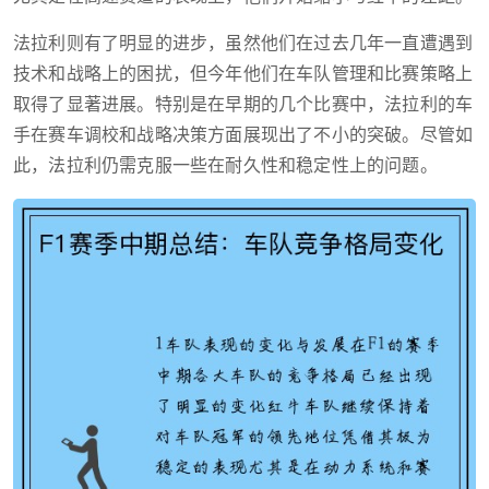
法拉利则有了明显的进步，虽然他们在过去几年一直遭遇到
技术和战略上的困扰，但今年他们在车队管理和比赛策略上
取得了显著进展。特别是在早期的几个比赛中，法拉利的车
手在赛车调校和战略决策方面展现出了不小的突破。尽管如
此，法拉利仍需克服一些在耐久性和稳定性上的问题。