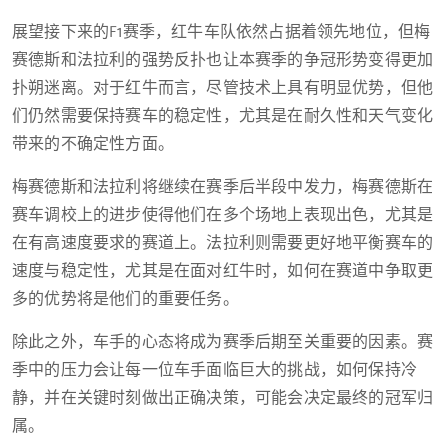
展望接下来的F1赛季，红牛车队依然占据着领先地位，但梅
赛德斯和法拉利的强势反扑也让本赛季的争冠形势变得更加
扑朔迷离。对于红牛而言，尽管技术上具有明显优势，但他
们仍然需要保持赛车的稳定性，尤其是在耐久性和天气变化
带来的不确定性方面。
梅赛德斯和法拉利将继续在赛季后半段中发力，梅赛德斯在
赛车调校上的进步使得他们在多个场地上表现出色，尤其是
在有高速度要求的赛道上。法拉利则需要更好地平衡赛车的
速度与稳定性，尤其是在面对红牛时，如何在赛道中争取更
多的优势将是他们的重要任务。
除此之外，车手的心态将成为赛季后期至关重要的因素。赛
季中的压力会让每一位车手面临巨大的挑战，如何保持冷
静，并在关键时刻做出正确决策，可能会决定最终的冠军归
属。