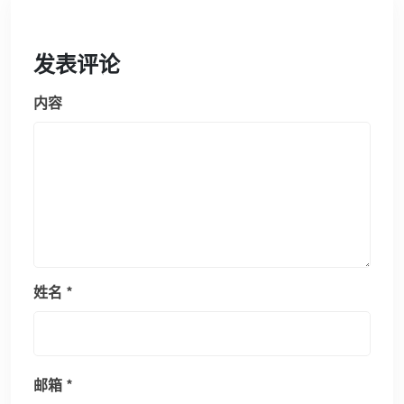
发表评论
内容
姓名
*
邮箱
*