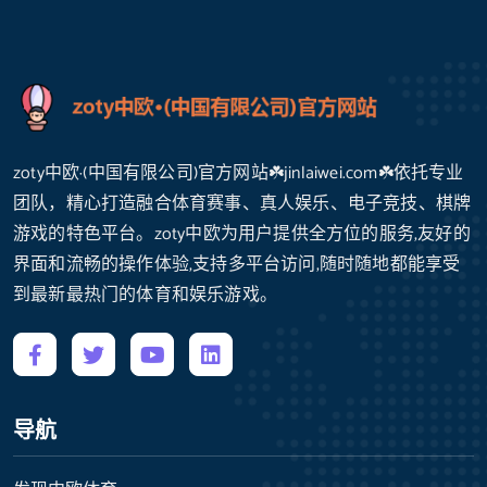
zoty中欧·(中国有限公司)官方网站☘️jinlaiwei.com☘️依托专业
团队，精心打造融合体育赛事、真人娱乐、电子竞技、棋牌
游戏的特色平台。zoty中欧为用户提供全方位的服务,友好的
界面和流畅的操作体验,支持多平台访问,随时随地都能享受
到最新最热门的体育和娱乐游戏。
导航