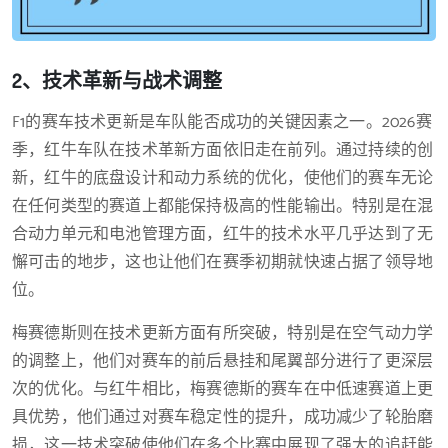
2、技术革新与战术调整
F1的赛车技术更新是车队能否成功的关键因素之一。2026赛
季，红牛车队在技术革新方面依旧走在前列。通过持续的创
新，红牛的底盘设计和动力系统的优化，使他们的赛车无论
在任何类型的赛道上都能保持极高的性能输出。特别是在混
合动力单元和电池管理方面，红牛的技术水平几乎达到了无
懈可击的地步，这也让他们在赛季初期就快速占据了领导地
位。
梅赛德斯则在技术更新方面有所突破，特别是在空气动力学
的调整上，他们对赛车的前后悬挂和尾翼部分进行了更深层
次的优化。与红牛相比，梅赛德斯的赛车在中低速赛道上更
具优势，他们通过对赛车稳定性的提升，成功减少了轮胎磨
损，这一技术突破使他们在多个比赛中展现了强大的追赶能