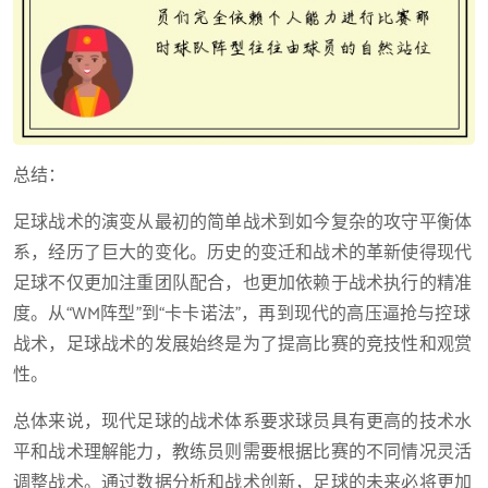
总结：
足球战术的演变从最初的简单战术到如今复杂的攻守平衡体
系，经历了巨大的变化。历史的变迁和战术的革新使得现代
足球不仅更加注重团队配合，也更加依赖于战术执行的精准
度。从“WM阵型”到“卡卡诺法”，再到现代的高压逼抢与控球
战术，足球战术的发展始终是为了提高比赛的竞技性和观赏
性。
总体来说，现代足球的战术体系要求球员具有更高的技术水
平和战术理解能力，教练员则需要根据比赛的不同情况灵活
调整战术。通过数据分析和战术创新，足球的未来必将更加