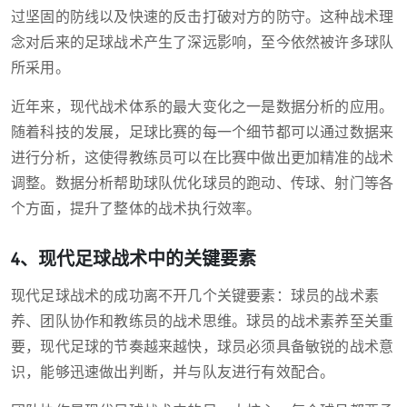
过坚固的防线以及快速的反击打破对方的防守。这种战术理
念对后来的足球战术产生了深远影响，至今依然被许多球队
所采用。
近年来，现代战术体系的最大变化之一是数据分析的应用。
随着科技的发展，足球比赛的每一个细节都可以通过数据来
进行分析，这使得教练员可以在比赛中做出更加精准的战术
调整。数据分析帮助球队优化球员的跑动、传球、射门等各
个方面，提升了整体的战术执行效率。
4、现代足球战术中的关键要素
现代足球战术的成功离不开几个关键要素：球员的战术素
养、团队协作和教练员的战术思维。球员的战术素养至关重
要，现代足球的节奏越来越快，球员必须具备敏锐的战术意
识，能够迅速做出判断，并与队友进行有效配合。