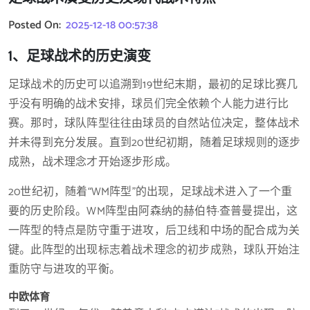
Posted On:
2025-12-18 00:57:38
1、足球战术的历史演变
足球战术的历史可以追溯到19世纪末期，最初的足球比赛几
乎没有明确的战术安排，球员们完全依赖个人能力进行比
赛。那时，球队阵型往往由球员的自然站位决定，整体战术
并未得到充分发展。直到20世纪初期，随着足球规则的逐步
成熟，战术理念才开始逐步形成。
20世纪初，随着“WM阵型”的出现，足球战术进入了一个重
要的历史阶段。WM阵型由阿森纳的赫伯特·查普曼提出，这
一阵型的特点是防守重于进攻，后卫线和中场的配合成为关
键。此阵型的出现标志着战术理念的初步成熟，球队开始注
重防守与进攻的平衡。
中欧体育