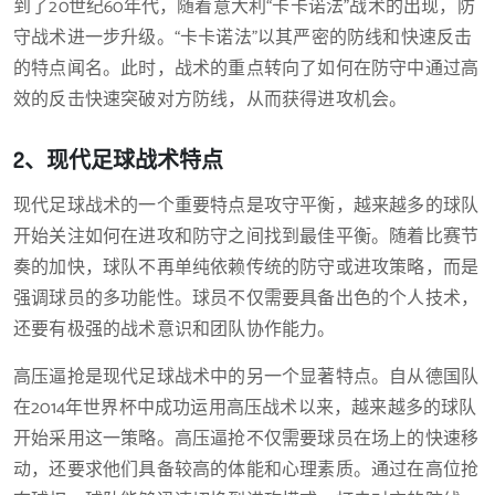
到了20世纪60年代，随着意大利“卡卡诺法”战术的出现，防
守战术进一步升级。“卡卡诺法”以其严密的防线和快速反击
的特点闻名。此时，战术的重点转向了如何在防守中通过高
效的反击快速突破对方防线，从而获得进攻机会。
2、现代足球战术特点
现代足球战术的一个重要特点是攻守平衡，越来越多的球队
开始关注如何在进攻和防守之间找到最佳平衡。随着比赛节
奏的加快，球队不再单纯依赖传统的防守或进攻策略，而是
强调球员的多功能性。球员不仅需要具备出色的个人技术，
还要有极强的战术意识和团队协作能力。
高压逼抢是现代足球战术中的另一个显著特点。自从德国队
在2014年世界杯中成功运用高压战术以来，越来越多的球队
开始采用这一策略。高压逼抢不仅需要球员在场上的快速移
动，还要求他们具备较高的体能和心理素质。通过在高位抢