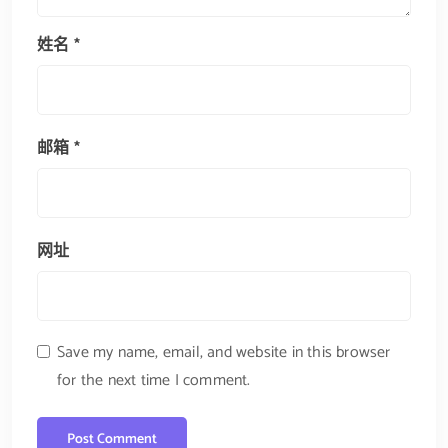
姓名
*
邮箱
*
网址
Save my name, email, and website in this browser
for the next time I comment.