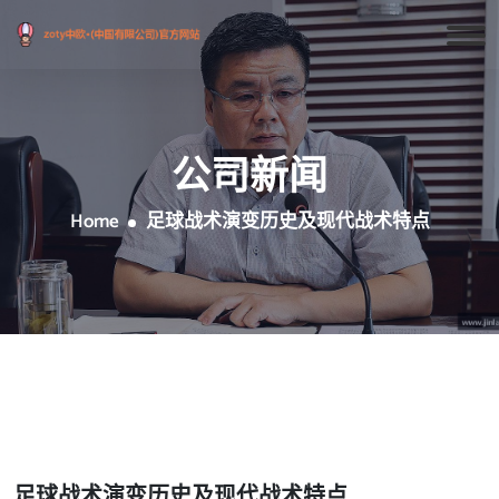
公司新闻
Home
足球战术演变历史及现代战术特点
足球战术演变历史及现代战术特点