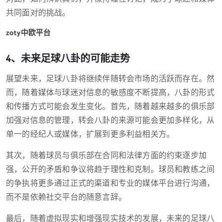
共同面对的挑战。
zoty中欧平台
4、未来足球八卦的可能走势
展望未来，足球八卦将继续伴随转会市场的活跃而存在。然
而，随着媒体与球迷对信息的敏感度不断提高，八卦的形式
和传播方式可能会发生变化。首先，随着越来越多的俱乐部
加强对信息的管理，转会八卦的来源可能会更加多样化，从
单一的经纪人或媒体，扩展到更多利益相关方。
其次，随着球员与俱乐部在合同和法律方面的约束逐步加
强，公开的矛盾和争议将趋于理性和克制。球员和教练之间
的争执将更多通过正式的渠道和专业的媒体平台进行沟通，
而不是依赖社交平台的随意言辞。
最后，随着虚拟现实和增强现实技术的发展，未来的足球八