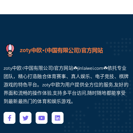
zoty中欧·(中国有限公司)官方网站☘️jinlaiwei.com☘️依托专业
团队，精心打造融合体育赛事、真人娱乐、电子竞技、棋牌
游戏的特色平台。zoty中欧为用户提供全方位的服务,友好的
界面和流畅的操作体验,支持多平台访问,随时随地都能享受
到最新最热门的体育和娱乐游戏。