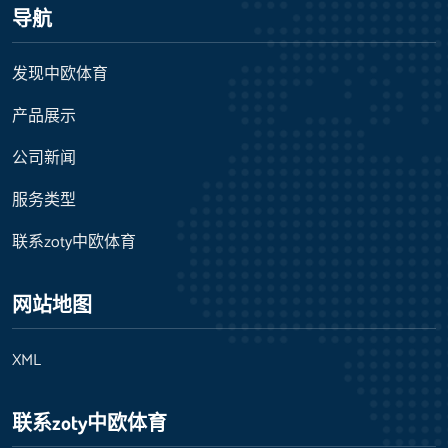
导航
发现中欧体育
产品展示
公司新闻
服务类型
联系zoty中欧体育
网站地图
XML
联系zoty中欧体育