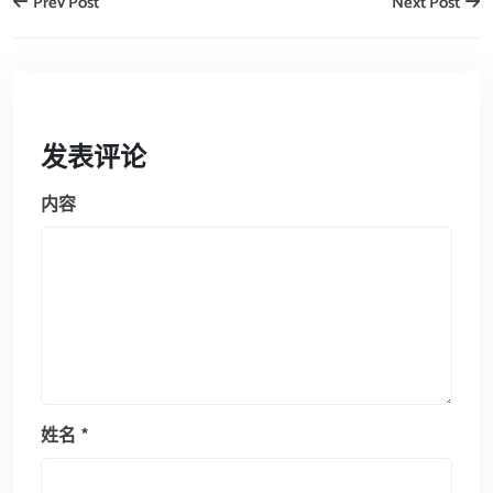
Prev Post
Next Post
发表评论
内容
姓名
*