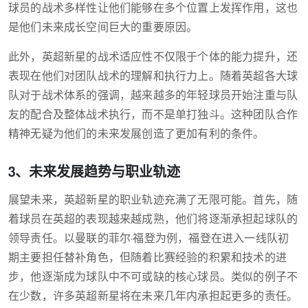
球员的战术多样性让他们能够在多个位置上发挥作用，这也
是他们未来成长空间巨大的重要原因。
此外，英超新星的战术适应性不仅限于个体的能力提升，还
表现在他们对团队战术的理解和执行力上。随着英超各大球
队对于战术体系的强调，越来越多的年轻球员开始注重与队
友的配合及整体战术执行，而不是单打独斗。这种团队合作
精神无疑为他们的未来发展创造了更加有利的条件。
3、未来发展趋势与职业轨迹
展望未来，英超新星的职业轨迹充满了无限可能。首先，随
着球员在英超的表现越来越成熟，他们将逐渐承担起球队的
领导责任。以曼联的菲尔·福登为例，福登在进入一线队初
期主要担任替补角色，但随着比赛经验的积累和技术的进
步，他逐渐成为球队中不可或缺的核心球员。类似的例子不
在少数，许多英超新星将在未来几年内承担起更多的责任。