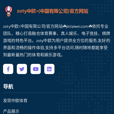
zoty中欧·(中国有限公司)官方网站☘️jinlaiwei.com☘️依托专业
团队，精心打造融合体育赛事、真人娱乐、电子竞技、棋牌
游戏的特色平台。zoty中欧为用户提供全方位的服务,友好的
界面和流畅的操作体验,支持多平台访问,随时随地都能享受
到最新最热门的体育和娱乐游戏。
导航
发现中欧体育
产品展示