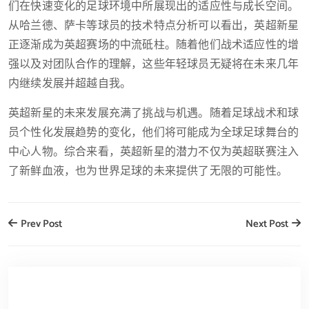
们在快速变化的足球环境中所展现出的适应性与成长空间。
从哈兰德、萨卡等球员的技术特点分析可以看出，英超新星
正逐渐成为英超赛场的中流砥柱。随着他们战术适应性的增
强以及对团队合作的理解，这些年轻球员无疑将在未来几年
内继续发展并超越自我。
英超新星的未来发展充满了挑战与机遇。随着足球战术和球
员个性化发展趋势的变化，他们将可能成为全球足球舞台的
中心人物。综合来看，英超新星的潜力不仅为英超联赛注入
了新鲜血液，也为世界足球的未来提供了无限的可能性。
Prev Post
Next Post