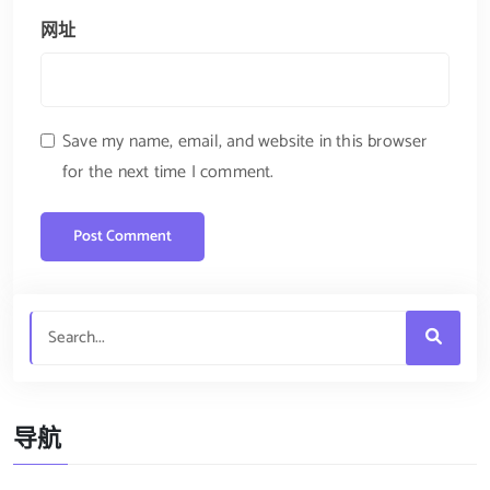
网址
Save my name, email, and website in this browser
for the next time I comment.
导航