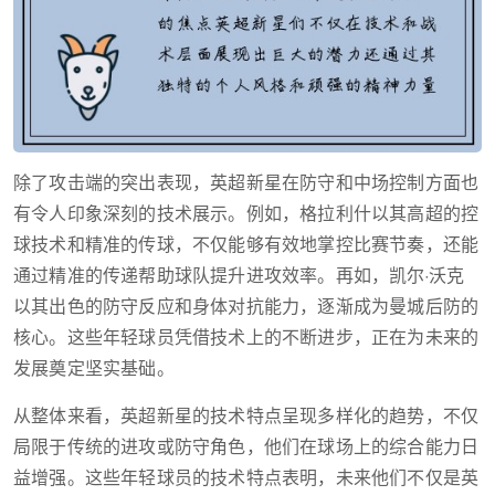
除了攻击端的突出表现，英超新星在防守和中场控制方面也
有令人印象深刻的技术展示。例如，格拉利什以其高超的控
球技术和精准的传球，不仅能够有效地掌控比赛节奏，还能
通过精准的传递帮助球队提升进攻效率。再如，凯尔·沃克
以其出色的防守反应和身体对抗能力，逐渐成为曼城后防的
核心。这些年轻球员凭借技术上的不断进步，正在为未来的
发展奠定坚实基础。
从整体来看，英超新星的技术特点呈现多样化的趋势，不仅
局限于传统的进攻或防守角色，他们在球场上的综合能力日
益增强。这些年轻球员的技术特点表明，未来他们不仅是英