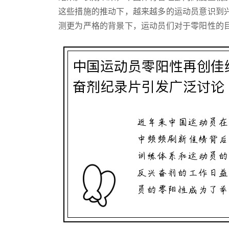
这些措施的推动下，越来越多的运动员意识到
测更为严格的背景下，运动员们对于零阳性的