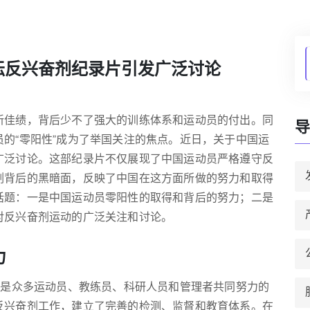
坛反兴奋剂纪录片引发广泛讨论
新佳绩，背后少不了强大的训练体系和运动员的付出。同
导
的“零阳性”成为了举国关注的焦点。近日，关于中国运
广泛讨论。这部纪录片不仅展现了中国运动员严格遵守反
剂背后的黑暗面，反映了中国在这方面所做的努力和取得
话题：一是中国运动员零阳性的取得和背后的努力；二是
对反兴奋剂运动的广泛关注和讨论。
力
更是众多运动员、教练员、科研人员和管理者共同努力的
反兴奋剂工作，建立了完善的检测、监督和教育体系。在