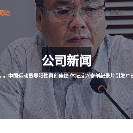
首页
发现中欧体育
产品展示
公司新闻
e
中国运动员零阳性再创佳绩 体坛反兴奋剂纪录片引发广