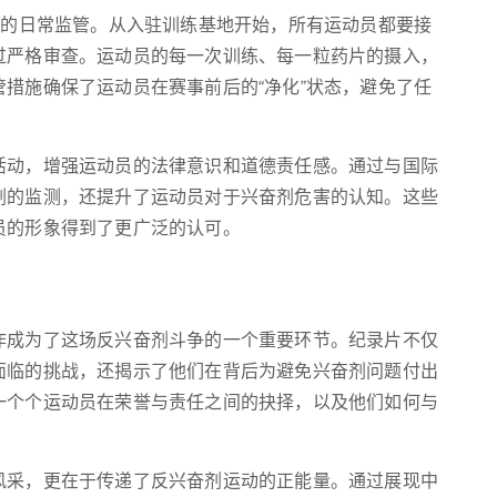
员的日常监管。从入驻训练基地开始，所有运动员都要接
过严格审查。运动员的每一次训练、每一粒药片的摄入，
措施确保了运动员在赛事前后的“净化”状态，避免了任
活动，增强运动员的法律意识和道德责任感。通过与国际
剂的监测，还提升了运动员对于兴奋剂危害的认知。这些
员的形象得到了更广泛的认可。
作成为了这场反兴奋剂斗争的一个重要环节。纪录片不仅
面临的挑战，还揭示了他们在背后为避免兴奋剂问题付出
一个个运动员在荣誉与责任之间的抉择，以及他们如何与
风采，更在于传递了反兴奋剂运动的正能量。通过展现中