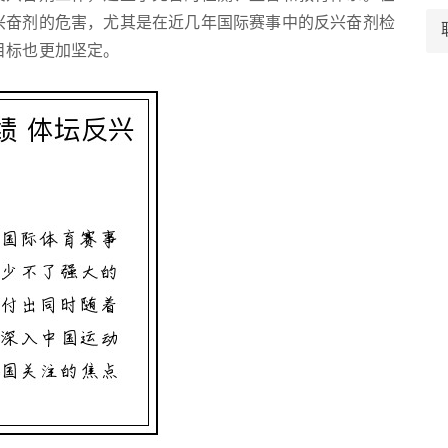
兴奋剂的危害，尤其是在近几年国际赛事中的反兴奋剂检
目标也更加坚定。