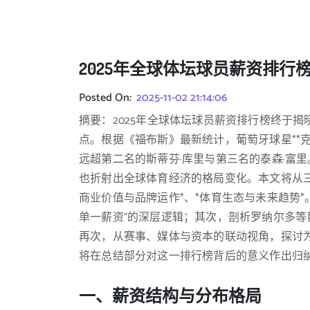
2025年全球体坛球员薪资排
Posted On:
2025-11-02 21:14:06
摘要：2025年全球体坛球员薪资排行榜终于
点。根据《福布斯》最新统计，葡萄牙球星**克里
远超第二名的斯蒂芬·库里与第三名的泰森·富
也折射出全球体育经济的格局变化。本文将从三
商业价值与品牌运作*、*体育生态与未来趋势*
单一薪资”的深层逻辑；其次，剖析罗纳尔多
再次，从赛事、媒体与资本的联动视角，探讨
将在总结部分对这一排行榜背后的意义作出归
一、薪资结构与分布格局