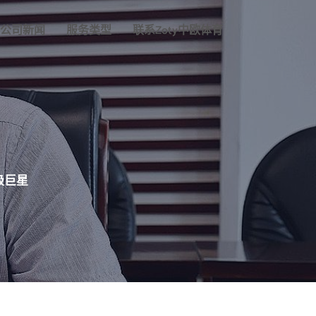
公司新闻
服务类型
联系zoty中欧体育
级巨星