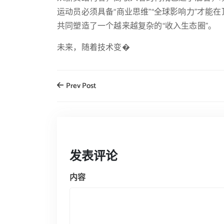
运动员必须具备“商业思维”“全球影响力”才
共同塑造了一个越来越复杂的“收入生态圈”。
未来，随着技术变�
Prev Post
发表评论
内容