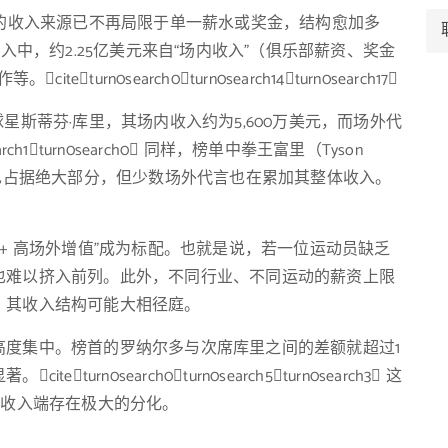
员的收入来源已不再局限于单一薪水或奖金，结构愈加多
入中，约2.25亿美元来自“场内收入”（俱乐部薪资、奖金
urn0search0turn0search14turn0search17
星斯蒂芬·库里，其场内收入约为5,600万美元，而场外代
ch1turn0search0 同样，榜单中拳王富里（Tyson
入也占据绝大部分，但少数场外代言也在累加其整体收入。
+ 高场外增值”成为标配。也就是说，若一位运动员缺乏
也难以挤入前列。此外，不同行业、不同运动的薪资上限
，其收入结构可能大相径庭。
高度集中。榜首的罗纳尔多与次席库里之间的差额就超过1
rn0search0turn0search5turn0search3 这
在收入端存在极大的分化。