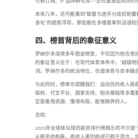
付费订阅、IP 品牌孵化等——正在重塑运动员
未来几年，还可能看到“联盟与选手分成机制重构”
身化”的趋势浮现。那些能在多维度拿到话语
四、榜首背后的象征意义
罗纳尔多连续多年稳坐榜首，不仅因为他在竞
的象征意义在于：在现代体育体系中，“超级明
词。罗纳尔多的统治地位，也是体育与资本融
与此同时，榜单也提醒我们：运动员的收入极度
版权、代言平台、国家支持、粉丝基础等多重
定是善用资源、懂得布局、能够跨界的人。
总结：
2025年全球体坛球员薪资排行榜揭示的不只是
从薪资结构看，高收入者的构成已趋于混合，