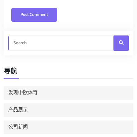
导航
发现中欧体育
产品展示
公司新闻