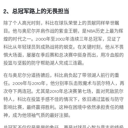
2、总冠军路上的无畏担当
除了个人高光时刻，科比在球队荣誉上的贡献同样举世瞩
目。他与奥尼尔并肩作战的紫金王朝，是NBA历史上最为辉
煌的时代之一。2000年至2002年连续三年总冠军，见证了
科比从年轻球员到成熟战将的蜕变。在关键时刻，他从不畏
惧大场面，屡屡在季后赛和总决赛中挺身而出，用冷血般的
投篮与坚毅的防守帮助湖人完成三连霸。
在与奥尼尔分道扬镳后，科比肩负起了带领湖人前行的重
任。2009年与2010年，他分别率队击败魔术与凯尔特人，再
次夺下两连冠。尤其是2010年总决赛第七场，面对死敌凯尔
特人，科比在投篮手感不佳的情况下，依旧通过篮板与防守
影响比赛，最终赢得胜利。这种在困境中依然承担责任的精
神，成为他领袖气质的最好注脚。
总冠军不仅仅是荣誉的象征，更是对球员心智与意志的终极