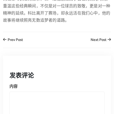
重温这些经典瞬间，不仅是对一位球员的致敬，更是对一种
精神的延续。科比离开了赛场，却永远活在我们心中，他的
故事将继续照亮无数追梦者的道路。
Prev Post
Next Post
发表评论
内容