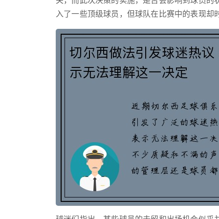
关，而此次决策的实施，是否会影响到球员的
入了一些顶级球员，但球队在比赛中的表现却