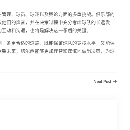
在管理、球员、球迷以及舆论方面的多重挑战。俱乐部的
取他们的声音，并在决策过程中充分考虑球队的长远发
的互动和沟通，也将是解决这一矛盾的关键。
到一条更合适的道路，既能保证球队的竞技水平，又能保
希望未来，切尔西能够更加理智和谨慎地做出决策，为球
Next Post