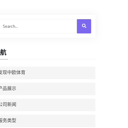
航
发现中欧体育
产品展示
公司新闻
服务类型